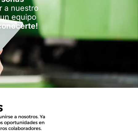
r a nuestro
 un equipo
onocerte!
S
nirse a nosotros. Ya
os oportunidades en
ros colaboradores.