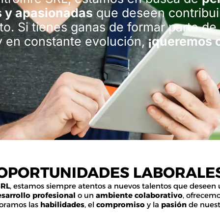
s y apasionadas
que deseen contribui
to. Si tienes ganas de formar parte de
 en constante evolución,
¡queremos c
OPORTUNIDADES LABORALE
SRL
, estamos siempre atentos a nuevos talentos que deseen u
sarrollo profesional
o un
ambiente colaborativo
, ofrecem
loramos las
habilidades
, el
compromiso
y la
pasión
de nuest